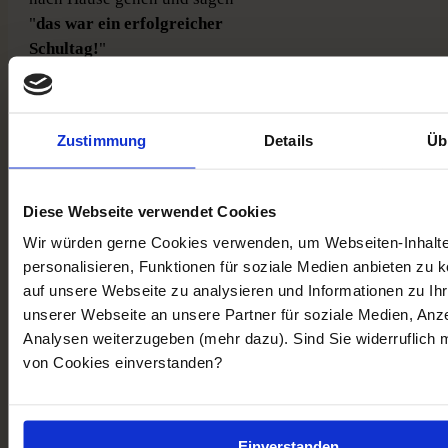
"
das war ein erfolgreicher
Schultag!
"
Vor dem Coaching habe ich
Zustimmung
Details
Üb
gemerkt: Ich
investiere sehr
viel Zeit in die Schule
sodass
Diese Webseite verwendet Cookies
ich sehr
wenig Freizeit
habe.
Das
Lernen
hat mir
viel Zeit
Wir würden gerne Cookies verwenden, um Webseiten-Inhalt
und
Energie geraubt
aber ich
personalisieren, Funktionen für soziale Medien anbieten zu k
hab trotzdem
nicht die Noten
auf unsere Webseite zu analysieren und Informationen zu I
bekommen
die ich
bekommen
unserer Webseite an unsere Partner für soziale Medien, Anz
wollte
.
Analysen weiterzugeben (mehr dazu). Sind Sie widerruflich 
von Cookies einverstanden?
Ich hab in Leon so eine Art
Mentor
gesehen. Leon hat ja
genau das durchgemacht
was
Einverstanden