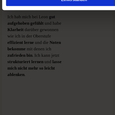
ich gerade durchmache
.
Ich hab mich bei Leon
gut
aufgehoben gefühlt
und habe
Klarheit
darüber gewonnen
wie ich in der Oberstufe
effizient lerne
und die
Noten
bekomme
mit denen ich
zufrieden bin
. Ich kann jetzt
strukturiert lernen
und
lasse
mich nicht mehr so leicht
ablenken
.