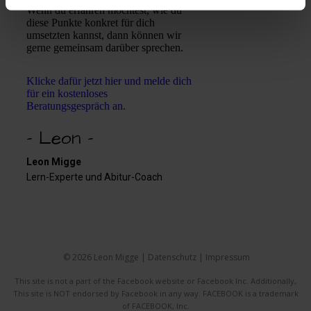
Wenn du erfahren möchtest, wie du
diese Punkte konkret für dich
umsetzten kannst, dann können wir
gerne gemeinsam darüber sprechen.
Klicke dafür jetzt hier und melde dich
für ein kostenloses
Beratungsgespräch an.
- Leon -
Leon Migge
Lern-Experte und Abitur-Coach
© 2026 Leon Migge |
Datenschutz
|
Impressum
This site is not a part of the Facebook website or Facebook Inc. Additionally,
This site is NOT endorsed by Facebook in any way. FACEBOOK is a trademark
of FACEBOOK, Inc.